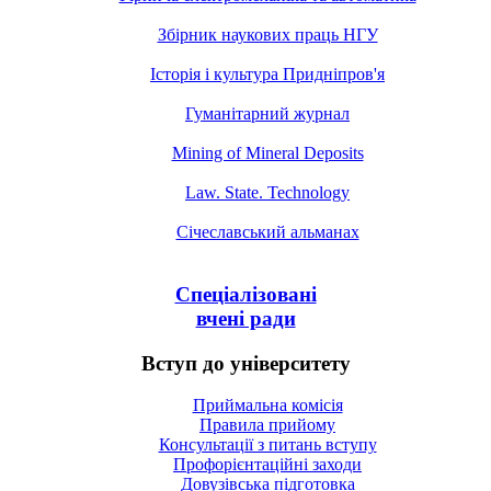
Збірник наукових праць НГУ
Історія і культура Придніпров'я
Гуманітарний журнал
Mining of Mineral Deposits
Law. State. Technology
Січеславський альманах
Спеціалізовані
вчені ради
Вступ до університету
Приймальна комісія
Правила прийому
Консультації з питань вступу
Профорієнтаційні заходи
Довузівська підготовка