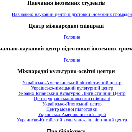
Навчання іноземних студентів
Навчально-науковий центр підготовки іноземних громадян
Центр міжнародної співпраці
Головна
чально-науковий центр підготовки іноземних гром
Головна
Міжнародні культурно-освітні центри
Українсько-Американський лінгвістичний центр
Українсько-німецький культурний центр
Україно-Іспанський Культурно-Лінгвістичний Центр
Центр українсько-польської співпраці
Українсько-Японський центр
Центр мовної підготовки
Українсько-Американський ліцей
Украинско-Китайский культурно-лінгвістичний центр
Про бібліотеку