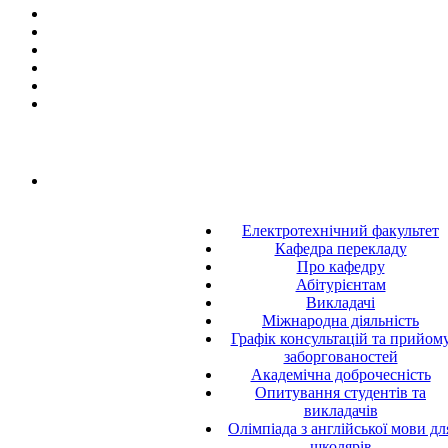
Електротехнічний факультет
Кафедра перекладу
Про кафедру
Абітурієнтам
Викладачі
Міжнародна діяльність
Графік консультацій та прийом
заборгованостей
Академічна доброчесність
Опитування студентів та
викладачів
Олімпіада з англійської мови дл
школярів