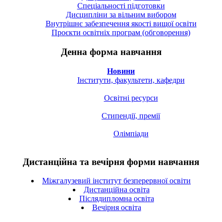
Спецiальностi підготовки
Дисципліни за вільним вибором
Внутрішнє забезпечення якості вищої освіти
Проєкти освітніх програм (обговорення)
Денна форма навчання
Новини
Інститути, факультети, кафедри
Освітні ресурси
Стипендії, премії
Олімпіади
Дистанційна та вечірня форми навчання
Міжгалузевий інститут безперервної освіти
Дистанційна освіта
Післядипломна освіта
Вечірня освіта