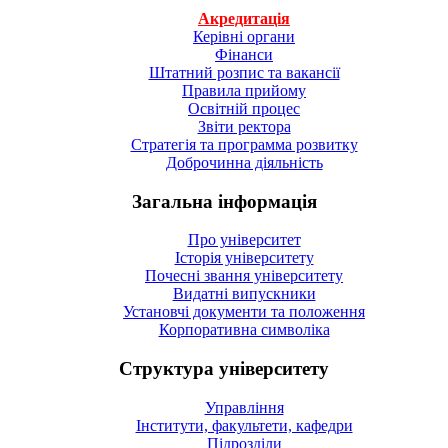
Акредитація
Керівні органи
Фінанси
Штатний розпис та вакансії
Правила прийому
Освітній процес
Звіти ректора
Стратегія та программа розвитку
Доброчинна діяльність
Загальна інформація
Про університет
Історія університету
Почесні звання університету
Видатні випускники
Установчі документи та положення
Корпоративна символiка
Структура університету
Управління
Інститути, факультети, кафедри
Підрозділи