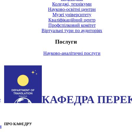
Коледжі, технікуми
Науково-освітні центри
Музеї університету
Кваліфікаційний центр
Профспілковий комітет
Віртуальні тури по аудиторіях
Послуги
Науково-аналітичні послуги
КАФЕДРА ПЕРЕ
у
ПРО КАФЕДРУ
я