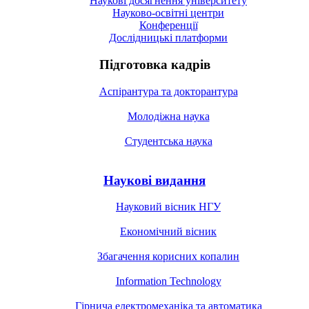
Наукові досягнення університету
Науково-освітні центри
Конференції
Дослідницькі платформи
Підготовка кадрів
Аспірантура та докторантура
Молодіжна наука
Студентська наука
Наукові видання
Науковий вісник НГУ
Економічний вісник
Збагачення корисних копалин
Information Technology
Гірнича електромеханіка та автоматика