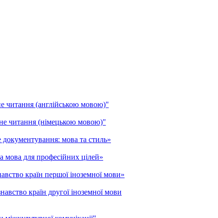
тання (англійською мовою)"
итання (німецькою мовою)"
ументування: мова та стиль»
ва для професійних цілей»
во країн першої іноземної мови»
тво країн другої іноземної мови