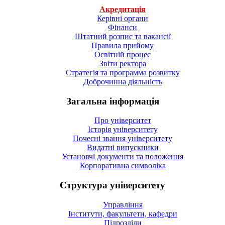
Акредитація
Керівні органи
Фінанси
Штатний розпис та вакансії
Правила прийому
Освітній процес
Звіти ректора
Стратегія та программа розвитку
Доброчинна діяльність
Загальна інформація
Про університет
Історія університету
Почесні звання університету
Видатні випускники
Установчі документи та положення
Корпоративна символiка
Структура університету
Управління
Інститути, факультети, кафедри
Підрозділи