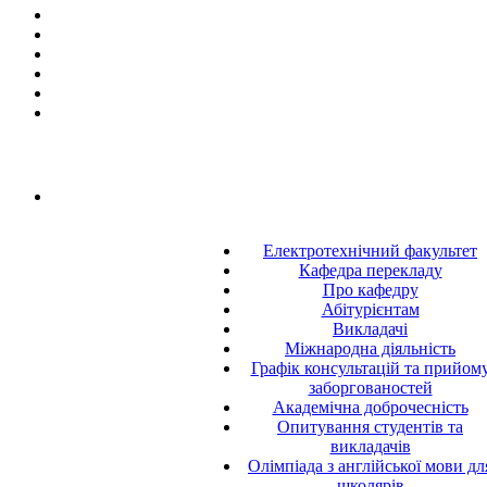
Електротехнічний факультет
Кафедра перекладу
Про кафедру
Абітурієнтам
Викладачі
Міжнародна діяльність
Графік консультацій та прийом
заборгованостей
Академічна доброчесність
Опитування студентів та
викладачів
Олімпіада з англійської мови дл
школярів