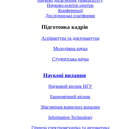
Наукові досягнення університету
Науково-освітні центри
Конференції
Дослідницькі платформи
Підготовка кадрів
Аспірантура та докторантура
Молодіжна наука
Студентська наука
Наукові видання
Науковий вісник НГУ
Економічний вісник
Збагачення корисних копалин
Information Technology
Гірнича електромеханіка та автоматика