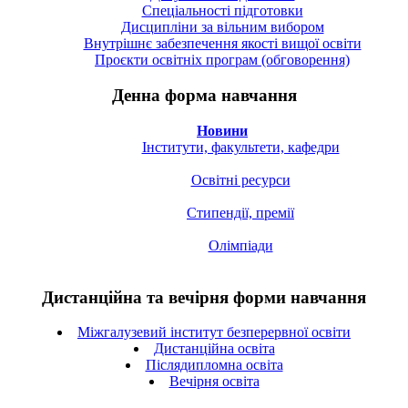
Спецiальностi підготовки
Дисципліни за вільним вибором
Внутрішнє забезпечення якості вищої освіти
Проєкти освітніх програм (обговорення)
Денна форма навчання
Новини
Інститути, факультети, кафедри
Освітні ресурси
Стипендії, премії
Олімпіади
Дистанційна та вечірня форми навчання
Міжгалузевий інститут безперервної освіти
Дистанційна освіта
Післядипломна освіта
Вечірня освіта