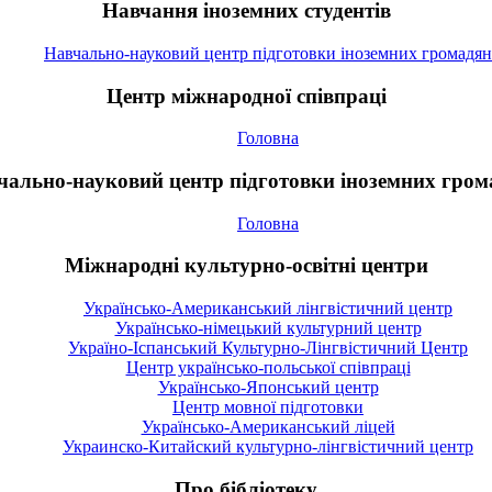
Навчання іноземних студентів
Навчально-науковий центр підготовки іноземних громадян
Центр міжнародної співпраці
Головна
чально-науковий центр підготовки іноземних гром
Головна
Міжнародні культурно-освітні центри
Українсько-Американський лінгвістичний центр
Українсько-німецький культурний центр
Україно-Іспанський Культурно-Лінгвістичний Центр
Центр українсько-польської співпраці
Українсько-Японський центр
Центр мовної підготовки
Українсько-Американський ліцей
Украинско-Китайский культурно-лінгвістичний центр
Про бібліотеку