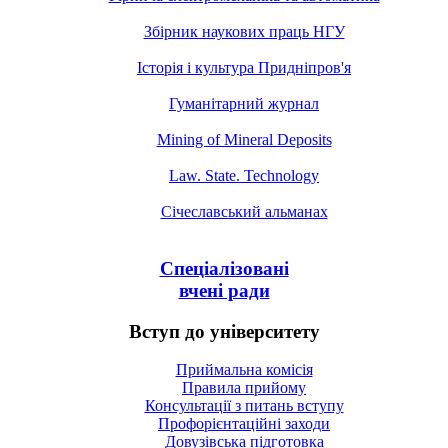
Збірник наукових праць НГУ
Історія і культура Придніпров'я
Гуманітарний журнал
Mining of Mineral Deposits
Law. State. Technology
Січеславський альманах
Спеціалізовані
вчені ради
Вступ до університету
Приймальна комісія
Правила прийому
Консультації з питань вступу
Профорієнтаційні заходи
Довузівська підготовка